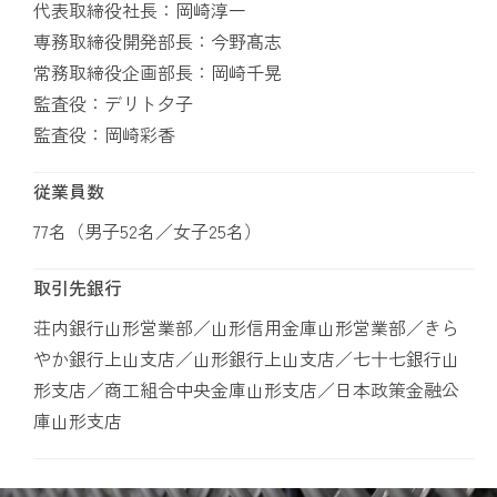
代表取締役社長：岡崎淳一
専務取締役開発部長：今野髙志
常務取締役企画部長：岡崎千晃
監査役：デリト夕子
監査役：岡崎彩香
従業員数
77名（男子52名／女子25名）
取引先銀行
荘内銀行山形営業部／山形信用金庫山形営業部／きら
やか銀行上山支店／山形銀行上山支店／七十七銀行山
形支店／商工組合中央金庫山形支店／日本政策金融公
庫山形支店